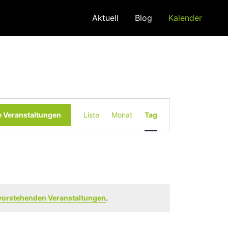
Aktuell
Blog
Kalender
Veranstaltung
 Veranstaltungen
Liste
Monat
Tag
Ansichten-
Navigation
vorstehenden Veranstaltungen
.