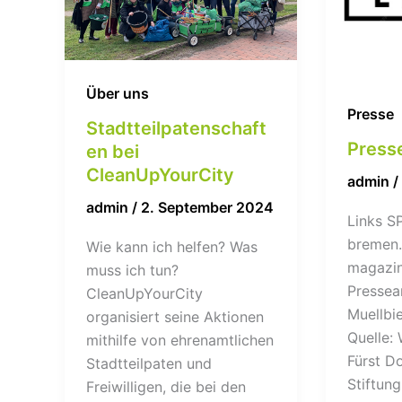
Über uns
Presse
Stadtteilpatenschaft
Presse
en bei
CleanUpYourCity
admin
/
admin
/
2. September 2024
Links S
bremen
Wie kann ich helfen? Was
magazi
muss ich tun?
Pressear
CleanUpYourCity
Muellbi
organisiert seine Aktionen
Quelle:
mithilfe von ehrenamtlichen
Fürst D
Stadtteilpaten und
Stiftun
Freiwilligen, die bei den