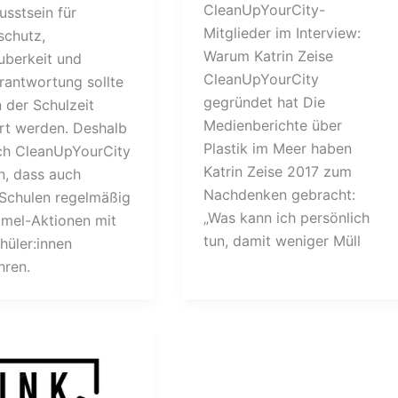
CleanUpYourCity-
usstsein für
Mitglieder im Interview:
chutz,
Warum Katrin Zeise
uberkeit und
CleanUpYourCity
rantwortung sollte
gegründet hat Die
 der Schulzeit
Medienberichte über
rt werden. Deshalb
Plastik im Meer haben
ich CleanUpYourCity
Katrin Zeise 2017 zum
n, dass auch
Nachdenken gebracht:
Schulen regelmäßig
„Was kann ich persönlich
mel-Aktionen mit
tun, damit weniger Müll
hüler:innen
hren.