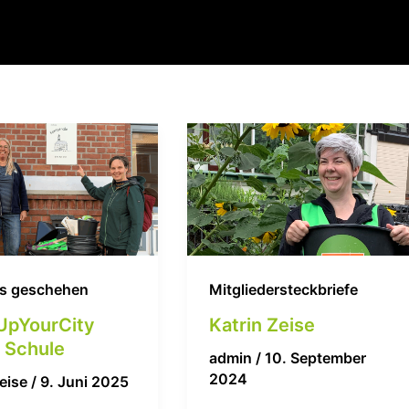
es geschehen
Mitgliedersteckbriefe
UpYourCity
Katrin Zeise
 Schule
admin
/
10. September
2024
Zeise
/
9. Juni 2025