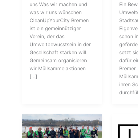
uns Was wir machen und
Ein Bew
was wir uns wünschen
Umwelts
CleanUpYourCity Bremen
Stadtsa
ist ein gemeinnütziger
Eigenve
Verein, der das
schon in
Umweltbewusstsein in der
geförde
Gesellschaft stärken will.
setzt s
Gemeinsam organisieren
dafür ei
wir Müllsammelaktionen
Bremer 
[…]
Müllsam
ihren Sc
durchfü