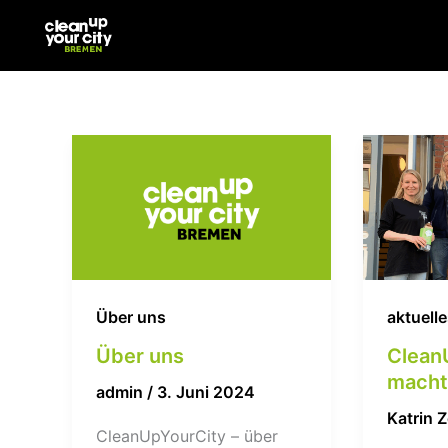
Zum
Inhalt
springen
Über uns
aktuell
Über uns
Clean
macht
admin
/
3. Juni 2024
Katrin 
CleanUpYourCity – über