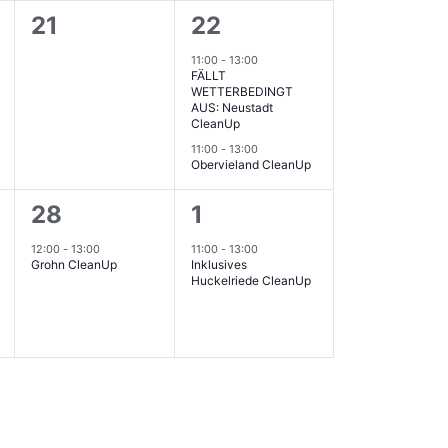
0
2
21
22
ungen,
Veranstaltungen,
Veranstaltungen,
11:00
-
13:00
FÄLLT
WETTERBEDINGT
AUS: Neustadt
CleanUp
11:00
-
13:00
Obervieland CleanUp
1
1
28
1
ungen,
Veranstaltung,
Veranstaltung,
12:00
-
13:00
11:00
-
13:00
Grohn CleanUp
Inklusives
Huckelriede CleanUp