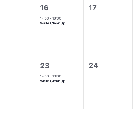
1
0
16
17
Veranstaltung,
Veranstaltun
14:00
-
16:00
Walle CleanUp
1
0
23
24
Veranstaltung,
Veranstaltun
14:00
-
16:00
Walle CleanUp