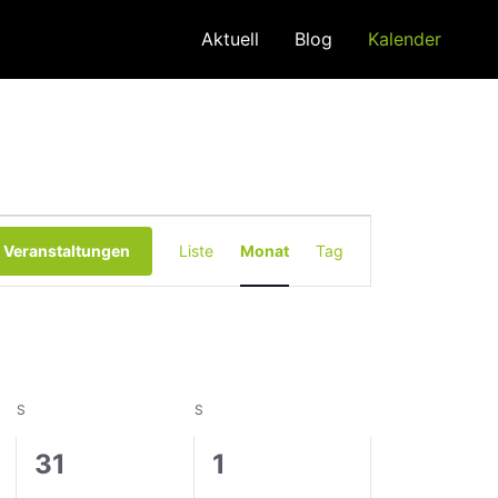
Aktuell
Blog
Kalender
Veranstaltung
 Veranstaltungen
Liste
Monat
Tag
Ansichten-
Navigation
S
SAMSTAG
S
SONNTAG
0
1
31
1