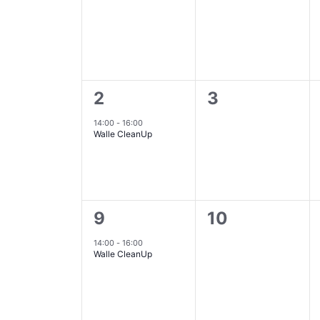
Veranstaltungen,
Veranstaltun
1
0
2
3
Veranstaltung,
Veranstaltun
14:00
-
16:00
Walle CleanUp
1
0
9
10
Veranstaltung,
Veranstaltun
14:00
-
16:00
Walle CleanUp