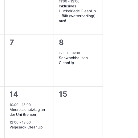
ungen,
Veranstaltungen,
Veranstaltung,
11:00
-
13:00
Inklusives
Huckelriede CleanUp
– fällt (wetterbedingt)
aus!
0
1
7
8
ungen,
Veranstaltungen,
Veranstaltung,
12:00
-
14:00
Schwachhausen
CleanUp
2
0
14
15
ungen,
Veranstaltungen,
Veranstaltungen,
10:00
-
18:00
Meeresschutztag an
der Uni Bremen
12:00
-
13:00
Vegesack CleanUp