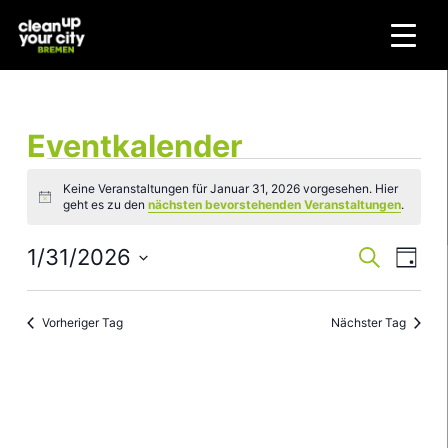
Zum
Inhalt
springen
Eventkalender
Veranstaltungen
Keine Veranstaltungen für Januar 31, 2026 vorgesehen. Hier
for
Hinweis
geht es zu den
nächsten bevorstehenden Veranstaltungen
.
Januar
31,
1/31/2026
Veranstaltun
Veran
Suche
Tag
2026
Suche
Ansic
Datum
und
Navig
wählen.
Vorheriger Tag
Nächster Tag
Ansichten,
Navigation