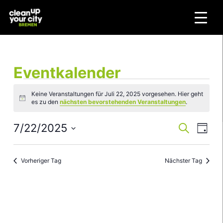
Zum
Inhalt
springen
Eventkalender
Veranstaltungen
Keine Veranstaltungen für Juli 22, 2025 vorgesehen. Hier geht
for
Hinweis
es zu den
nächsten bevorstehenden Veranstaltungen
.
Juli
22,
7/22/2025
Veranstaltun
Veran
Suche
Tag
2025
Suche
Ansic
Datum
und
Navig
wählen.
Vorheriger Tag
Nächster Tag
Ansichten,
Navigation