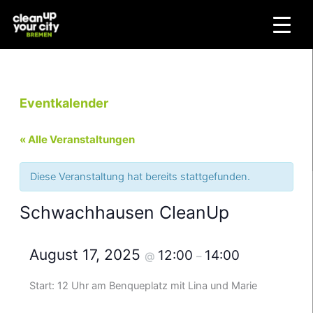
Zum
Inhalt
springen
Eventkalender
« Alle Veranstaltungen
Diese Veranstaltung hat bereits stattgefunden.
Schwachhausen CleanUp
August 17, 2025
12:00
14:00
@
–
Start: 12 Uhr am Benqueplatz mit Lina und Marie