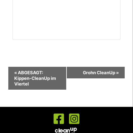
Veranstaltung-
«
ABGESAGT:
Grohn CleanUp
»
Navigation
Kippen-CleanUp im
Viertel