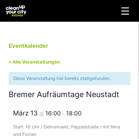
Zum
Inhalt
springen
Eventkalender
« Alle Veranstaltungen
Diese Veranstaltung hat bereits stattgefunden.
Bremer Aufräumtage Neustadt
März 13
16:00
18:00
@
–
Start: 16 Uhr / Delmemarkt, Pappelstraße / mit Nina
und Florian