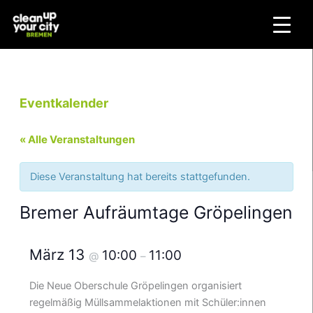
Zum
Inhalt
springen
Eventkalender
« Alle Veranstaltungen
Diese Veranstaltung hat bereits stattgefunden.
Bremer Aufräumtage Gröpelingen
März 13
10:00
11:00
@
–
Die Neue Oberschule Gröpelingen organisiert
regelmäßig Müllsammelaktionen mit Schüler:innen