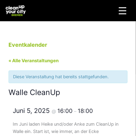
Zum
Inhalt
springen
Eventkalender
« Alle Veranstaltungen
Diese Veranstaltung hat bereits stattgefunden.
Walle CleanUp
Juni 5, 2025
16:00
18:00
@
–
Im Juni laden Heike und/oder Anke zum CleanUp in
Walle ein. Start ist, wie immer, an der Ecke