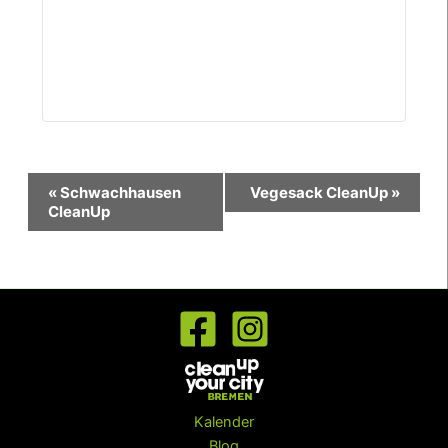
Veranstaltung-
«
Schwachhausen
Vegesack CleanUp
»
Navigation
CleanUp
Kalender
Blog