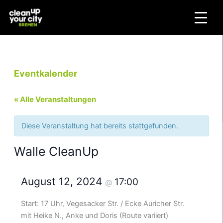
Zum
Inhalt
springen
Eventkalender
« Alle Veranstaltungen
Diese Veranstaltung hat bereits stattgefunden.
Walle CleanUp
August 12, 2024
17:00
@
Start: 17 Uhr, Vegesacker Str. / Ecke Auricher Str.
mit Heike N., Anke und Doris (Route variiert)