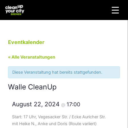
Zum
Inhalt
springen
Eventkalender
« Alle Veranstaltungen
Diese Veranstaltung hat bereits stattgefunden.
Walle CleanUp
August 22, 2024
17:00
@
Start: 17 Uhr, Vegesacker Str. / Ecke Auricher Str.
mit Heike N., Anke und Doris (Route variiert)