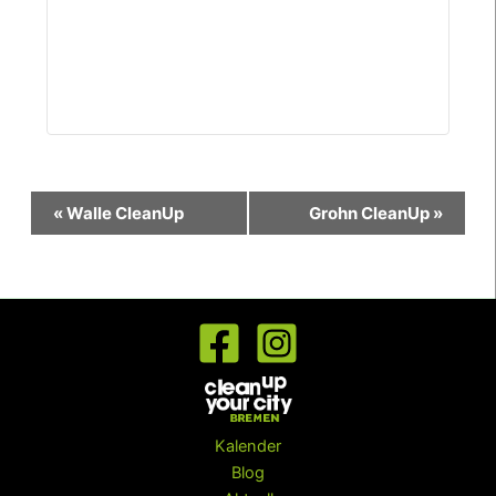
Veranstaltung-
«
Walle CleanUp
Grohn CleanUp
»
Navigation
Kalender
Blog