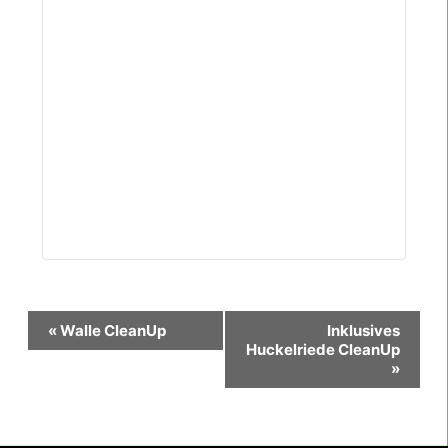
Veranstaltung-
«
Walle CleanUp
Inklusives
Navigation
Huckelriede CleanUp
»