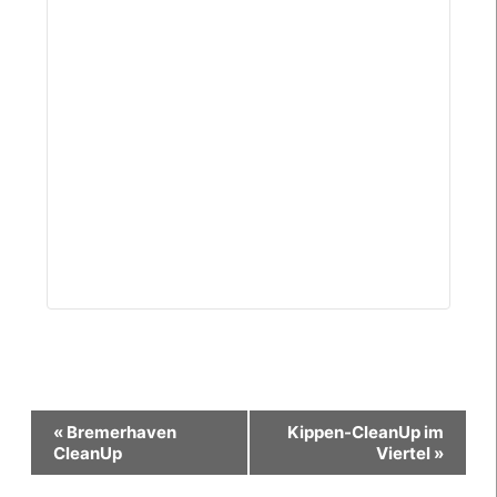
Veranstaltung-
«
Bremerhaven
Kippen-CleanUp im
Navigation
CleanUp
Viertel
»