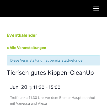
Zum
Inhalt
springen
Eventkalender
« Alle Veranstaltungen
Diese Veranstaltung hat bereits stattgefunden.
Tierisch gutes Kippen-CleanUp
Juni 20
11:30
15:00
@
–
Treffpunkt: 11.30 Uhr vor dem Bremer Hauptbahnhof
mit Vanessa und Alexa