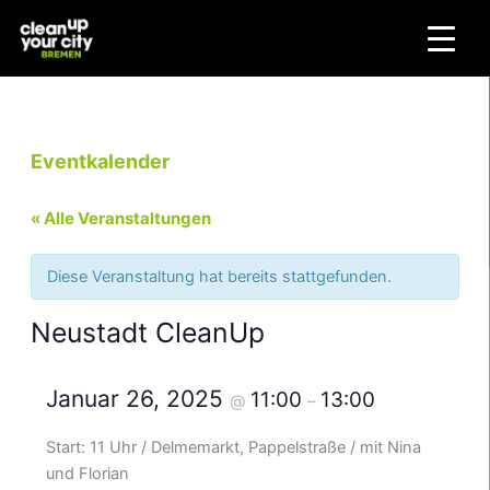
Zum
Inhalt
springen
Eventkalender
« Alle Veranstaltungen
Diese Veranstaltung hat bereits stattgefunden.
Neustadt CleanUp
Januar 26, 2025
11:00
13:00
@
–
Start: 11 Uhr / Delmemarkt, Pappelstraße / mit Nina
und Florian