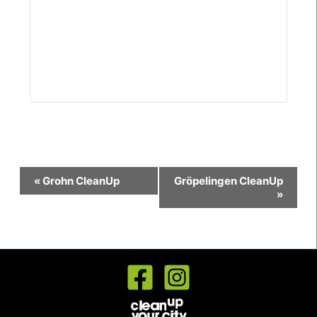
Veranstaltung-
«
Grohn CleanUp
Gröpelingen CleanUp
Navigation
»