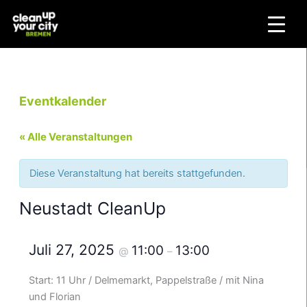
Zum
Inhalt
springen
Eventkalender
« Alle Veranstaltungen
Diese Veranstaltung hat bereits stattgefunden.
Neustadt CleanUp
Juli 27, 2025
11:00
13:00
@
–
Start: 11 Uhr / Delmemarkt, Pappelstraße / mit Nina
und Florian