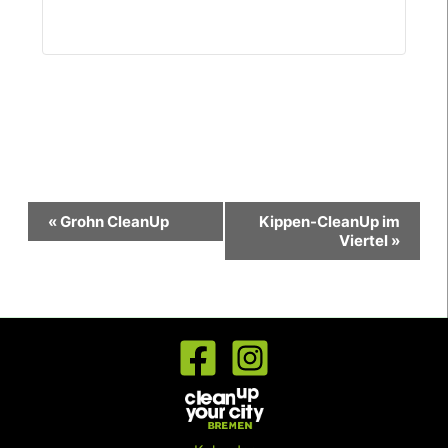
Veranstaltung-
«
Grohn CleanUp
Kippen-CleanUp im
Navigation
Viertel
»