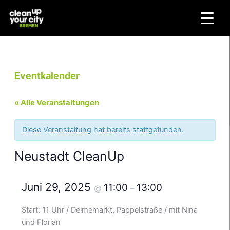
Zum
Inhalt
springen
Eventkalender
« Alle Veranstaltungen
Diese Veranstaltung hat bereits stattgefunden.
Neustadt CleanUp
Juni 29, 2025
11:00
13:00
@
–
Start: 11 Uhr / Delmemarkt, Pappelstraße / mit Nina
und Florian