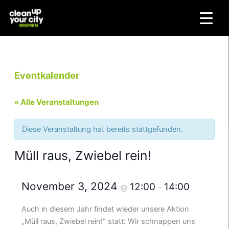
Zum
Inhalt
springen
Eventkalender
« Alle Veranstaltungen
Diese Veranstaltung hat bereits stattgefunden.
Müll raus, Zwiebel rein!
November 3, 2024
12:00
14:00
@
–
Auch in diesem Jahr findet wieder unsere Aktion
„Müll raus, Zwiebel rein!“ statt: Wir schnappen uns