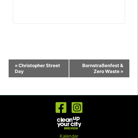
Veranstaltung-
«
Christopher Street
Bornstraßenfest &
Navigation
Day
Zero Waste
»
Kalender