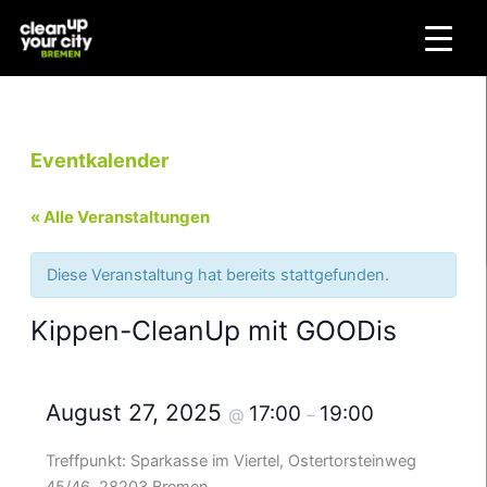
Zum
Inhalt
springen
Eventkalender
« Alle Veranstaltungen
Diese Veranstaltung hat bereits stattgefunden.
Kippen-CleanUp mit GOODis
August 27, 2025
17:00
19:00
@
–
Treffpunkt: Sparkasse im Viertel, Ostertorsteinweg