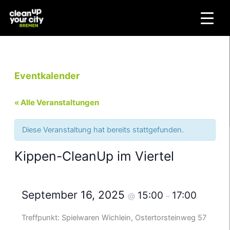
Zum
Inhalt
springen
Eventkalender
« Alle Veranstaltungen
Diese Veranstaltung hat bereits stattgefunden.
Kippen-CleanUp im Viertel
September 16, 2025
15:00
17:00
@
–
Treffpunkt: Spielwaren Wichlein, Ostertorsteinweg 57