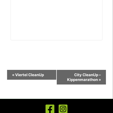
Veranstaltung-
«
Viertel CleanUp
City CleanUp –
Navigation
Kippenmarathon
»