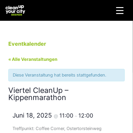
Zum
Inhalt
springen
Eventkalender
« Alle Veranstaltungen
Diese Veranstaltung hat bereits stattgefunden.
Viertel CleanUp –
Kippenmarathon
Juni 18, 2025
11:00
12:00
@
–
Treffpunkt: Coffee Corner, Ostertorsteinweg