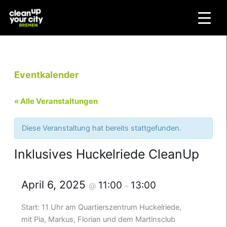
Zum
Inhalt
springen
Eventkalender
« Alle Veranstaltungen
Diese Veranstaltung hat bereits stattgefunden.
Inklusives Huckelriede CleanUp
April 6, 2025
11:00
13:00
@
–
Start: 11 Uhr am Quartierszentrum Huckelriede,
mit Pia, Markus, Florian und dem Martinsclub