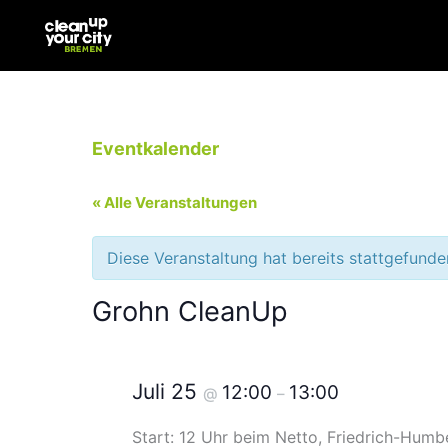
Zum
Inhalt
springen
Eventkalender
« Alle Veranstaltungen
Diese Veranstaltung hat bereits stattgefunde
Grohn CleanUp
Juli 25
12:00
13:00
@
–
Start: 12 Uhr beim Netto, Friedrich-Humb