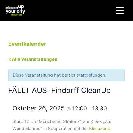
Zum
Inhalt
springen
Eventkalender
« Alle Veranstaltungen
Diese Veranstaltung hat bereits stattgefunden.
FÄLLT AUS: Findorff CleanUp
Oktober 26, 2025
12:00
13:30
@
–
Start: 12 Uhr Münchener Straße 74 am Kiosk „Zur
Wunderlampe“ in Kooperation mit der
Klimazone