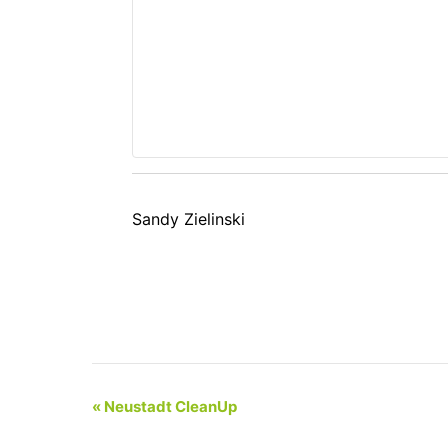
Sandy Zielinski
«
Neustadt CleanUp
Veranstaltung-
Navigation