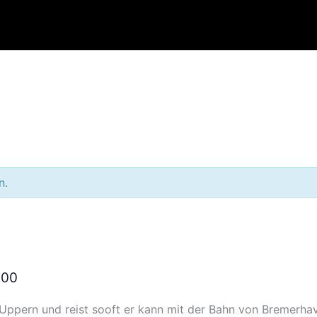
n.
:00
Uppern und reist sooft er kann mit der Bahn von Bremerh