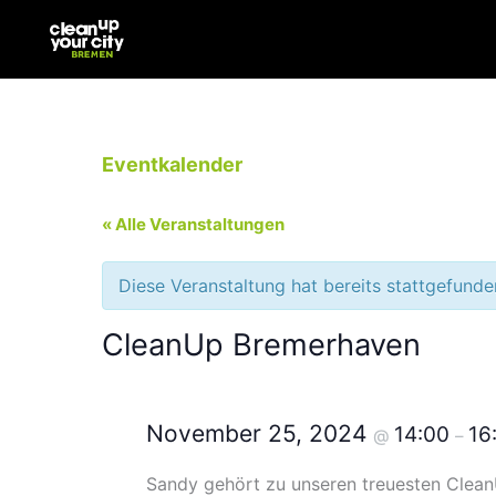
Zum
Inhalt
springen
Eventkalender
« Alle Veranstaltungen
Diese Veranstaltung hat bereits stattgefunde
CleanUp Bremerhaven
November 25, 2024
14:00
16
@
–
Sandy gehört zu unseren treuesten Clean