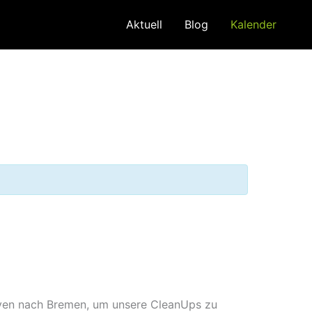
Aktuell
Blog
Kalender
aven nach Bremen, um unsere CleanUps zu